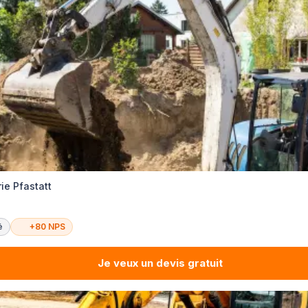
ie Pfastatt
é
+80 NPS
Je veux un devis gratuit