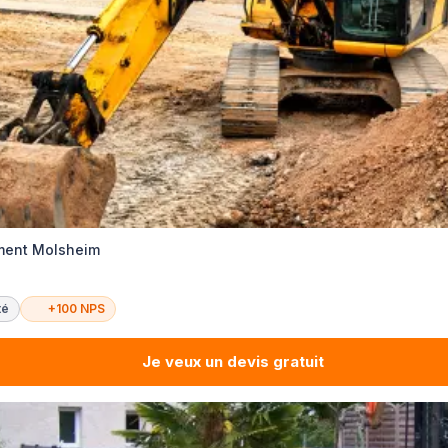
ement Molsheim
té
+100 NPS
Je veux un devis gratuit