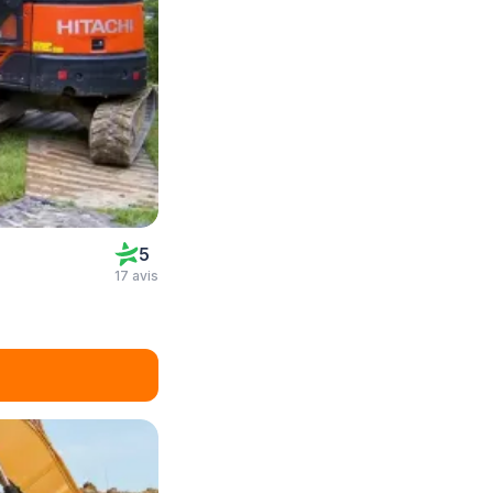
5
17 avis