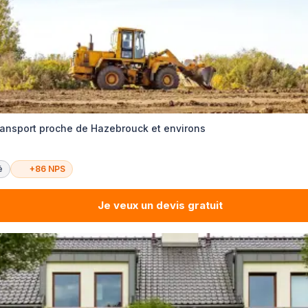
transport proche de Hazebrouck et environs
é
+86 NPS
Je veux un devis gratuit