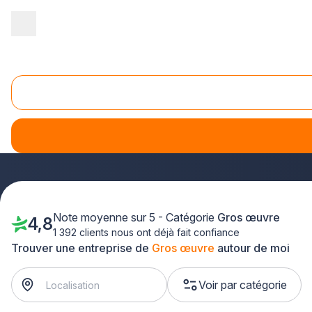
Accueil
/
Gros œuvre
Gros Oeuvre
Faites connaissance avec des adhérents Plus que pro issu
du sérieux, ces professionnels apportent leur expertise avé
témoins de leurs services irréprochables.
Optez pour ces s
Note moyenne sur 5 - Catégorie
Gros œuvre
4,8
1 392 clients nous ont déjà fait confiance
Trouver une entreprise de
Gros œuvre
autour de moi
Voir par catégorie