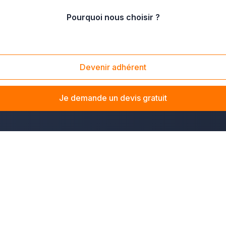
Pourquoi nous choisir ?
Devenir adhérent
s des
meilleurs corps de métier du gros œuvre et de la m
rée dans
vos travaux de construction ou de rénovation.
Le
Je demande un devis gratuit
pécialistes du bâtiment
pour la réalisation solide et durable 