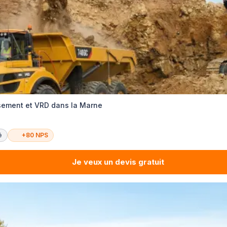
ssement et VRD dans la Marne
é
+80 NPS
Je veux un devis gratuit