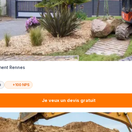
ement Rennes
é
+100 NPS
Je veux un devis gratuit